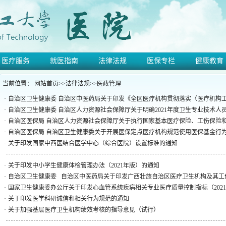
医疗服务
就医指南
法律法规
医保专栏
健康教育
当前位置：
网站首页
>>
法律法规
>>
医政管理
·
自治区卫生健康委 自治区中医药局关于印发《全区医疗机构贯彻落实〈医疗机构工作
·
自治区卫生健康委 自治区人力资源社会保障厅关于明确2021年度卫生专业技术人员继
·
自治区医保局 自治区人力资源社会保障厅关于执行国家基本医疗保险、工伤保险和生
·
自治区医保局 自治区卫生健康委关于开展医保定点医疗机构规范使用医保基金行为专
·
关于印发国家中西医结合医学中心（综合医院）设置标准的通知
·
关于印发中小学生健康体检管理办法（2021年版）的通知
·
自治区卫生健康委 自治区中医药局关于印发广西壮族自治区医疗卫生机构及其工作人
·
国家卫生健康委办公厅关于印发心血管系统疾病相关专业医疗质量控制指标（202
·
关于印发医学科研诚信和相关行为规范的通知
·
关于加强基层医疗卫生机构绩效考核的指导意见（试行）