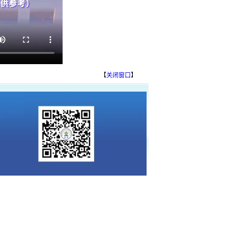
【
关闭窗口
】