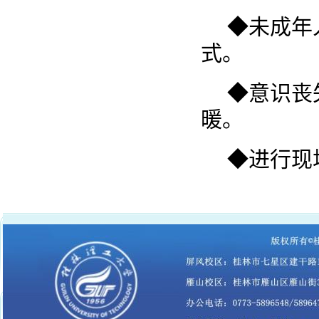
◆未成年
式。
◆意识丧
暖。
◆进行现